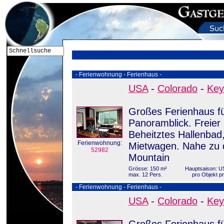
- Ferienwohnung - Ferienhaus -
USA
-
Colorado
-
Key
Großes Ferienhaus fü
Panoramblick. Freier 
Beheitztes Hallenbad
Ferienwohnung:
Mietwagen. Nahe zu 
52982
Mountain
Grösse: 150 m²
Hauptsaison: U
max. 12 Pers.
pro Objekt p
- Ferienwohnung - Ferienhaus -
USA
-
Colorado
-
Key