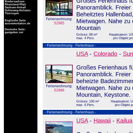
Großes Ferienhaus fü
Niedersachsen
Rheinland-Pfalz
Panoramblick. Freier 
Sachsen-Anhalt
Schleswig-Holstein
Beheitztes Hallenbad
Thüringen
Ferienwohnung:
Mietwagen. Nahe zu 
Englische Seite:
52985
accommodation.de
Mountain
Deutsche Seite:
gastgeber.net
Grösse: 68 m²
Hauptsaison: US
max. 4 Pers.
pro Objekt pr
- Ferienwohnung - Ferienhaus -
USA
-
Colorado
-
Sum
Großes Ferienhaus fü
Panoramblick. Freier
beheizte Badezimmer.
Ferienwohnung:
Mietwagen. Nahe zu 
52986
Mountain, Keystone.
Grösse: 100 m²
Hauptsaison: 
max. 6 Pers.
pro Objekt p
- Ferienwohnung - Ferienhaus -
USA
-
Hawaii
-
Kailua