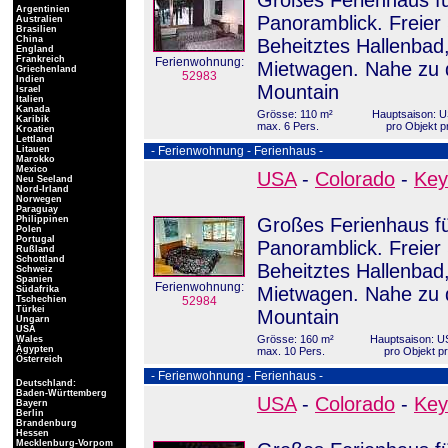
Großes Ferienhaus fü
Argentinien
Panoramblick. Freier 
Australien
Brasilien
China
Beheitztes Hallenbad
England
Frankreich
Ferienwohnung:
Mietwagen. Nahe zu 
Griechenland
52983
Indien
Mountain
Israel
Italien
Kanada
Grösse: 110 m²
Hauptsaison: U
Karibik
max. 6 Pers.
pro Objekt p
Kroatien
Lettland
Litauen
- Ferienwohnung - Ferienhaus -
Marokko
Mexico
USA
-
Colorado
-
Key
Neu Seeland
Nord-Irland
Norwegen
Paraguay
Philippinen
Großes Ferienhaus fü
Polen
Portugal
Panoramblick. Freier 
Rußland
Schottland
Beheitztes Hallenbad
Schweiz
Spanien
Ferienwohnung:
Mietwagen. Nahe zu 
Südafrika
Tschechien
52984
Türkei
Mountain
Ungarn
USA
Grösse: 160 m²
Hauptsaison: U
Wales
Ägypten
max. 10 Pers.
pro Objekt p
Österreich
- Ferienwohnung - Ferienhaus -
Deutschland:
Baden-Württemberg
USA
-
Colorado
-
Key
Bayern
Berlin
Brandenburg
Hessen
Mecklenburg-Vorpom