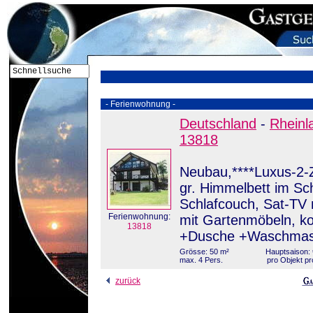
- Ferienwohnung -
Deutschland
-
Rheinl
13818
Neubau,****Luxus-2-
gr. Himmelbett im Sch
Schlafcouch, Sat-TV 
Ferienwohnung:
mit Gartenmöbeln, k
13818
+Dusche +Waschmas
Grösse: 50 m²
Hauptsaison: 
max. 4 Pers.
pro Objekt pr
zurück