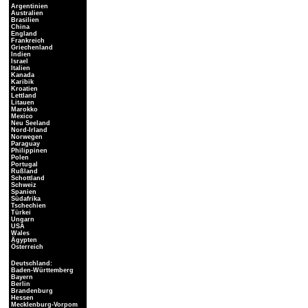
Argentinien
Australien
Brasilien
China
England
Frankreich
Griechenland
Indien
Israel
Italien
Kanada
Karibik
Kroatien
Lettland
Litauen
Marokko
Mexico
Neu Seeland
Nord-Irland
Norwegen
Paraguay
Philippinen
Polen
Portugal
Rußland
Schottland
Schweiz
Spanien
Südafrika
Tschechien
Türkei
Ungarn
USA
Wales
Ägypten
Österreich
Deutschland:
Baden-Württemberg
Bayern
Berlin
Brandenburg
Hessen
Mecklenburg-Vorpom