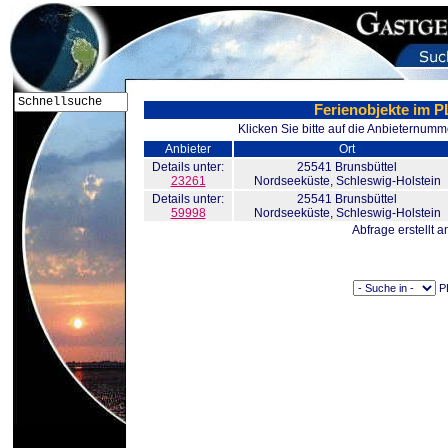
Ferienobjekte im P
Klicken Sie bitte auf die Anbieternumm
Anbieter
Ort
Details unter:
25541
Brunsbüttel
23261
Nordseeküste, Schleswig-Holstein
Details unter:
25541
Brunsbüttel
59998
Nordseeküste, Schleswig-Holstein
Abfrage erstellt 
PL