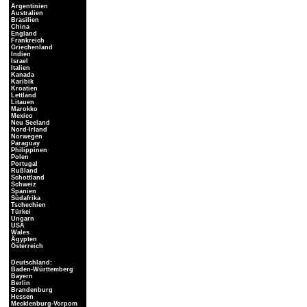
Argentinien
Australien
Brasilien
China
England
Frankreich
Griechenland
Indien
Israel
Italien
Kanada
Karibik
Kroatien
Lettland
Litauen
Marokko
Mexico
Neu Seeland
Nord-Irland
Norwegen
Paraguay
Philippinen
Polen
Portugal
Rußland
Schottland
Schweiz
Spanien
Südafrika
Tschechien
Türkei
Ungarn
USA
Wales
Ägypten
Österreich
Deutschland:
Baden-Württemberg
Bayern
Berlin
Brandenburg
Hessen
Mecklenburg-Vorpom