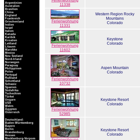
Ferienwohnung
Argentinien
11338
Australien
Brasilien
China
Western Region Rocky
England
Mountains
Frankreich
Ferienwohnung
Griechenland
Colorado
Indien
11331
Israel
Italien
Kanada
Karibik
Keystone
Kroatien
Colorado
Lettland
Ferienwohnung
Litauen
11602
Marokko
Mexico
Neu Seeland
Nord-Irland
Norwegen
Paraguay
Aspen Mountain
Philippinen
Polen
Colorado
Portugal
Rußland
Ferienwohnung
Schottland
10732
Schweiz
Spanien
Südafrika
Tschechien
Türkei
Keystone Resort
Ungarn
USA
Colorado
Wales
Ferienwohnung
Ägypten
Österreich
52985
Deutschland:
Baden-Württemberg
Bayern
Berlin
Keystone Resort
Brandenburg
Colorado
Hessen
Mecklenburg-Vorpom
Ferienwohnung