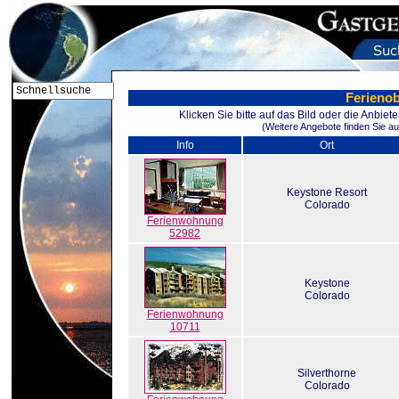
Ferienob
Klicken Sie bitte auf das Bild oder die Anbie
(Weitere Angebote finden Sie au
Info
Ort
Keystone Resort
Colorado
Ferienwohnung
52982
Keystone
Colorado
Ferienwohnung
10711
Silverthorne
Colorado