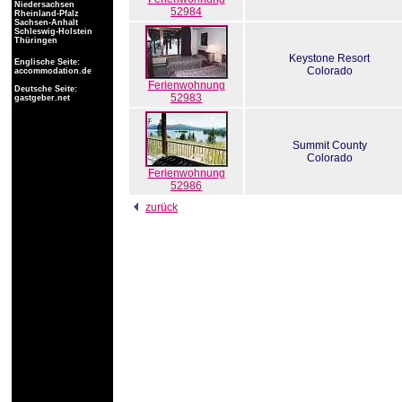
Niedersachsen
52984
Rheinland-Pfalz
Sachsen-Anhalt
Schleswig-Holstein
Thüringen
Keystone Resort
Englische Seite:
Colorado
accommodation.de
Ferienwohnung
Deutsche Seite:
52983
gastgeber.net
Summit County
Colorado
Ferienwohnung
52986
zurück