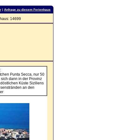
r
|
Anfrage zu diesem Ferienhaus
haus: 14699
:
tchen Punta Secca, nur 50
 sich dann in der Provinz
östlichen Küste Siziliens
senstränden an den
er