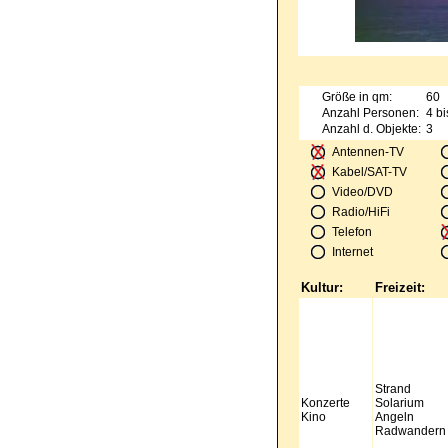
Größe in qm:
60
Anzahl Personen:
4 bi
Anzahl d. Objekte:
3
Antennen-TV
Kabel/SAT-TV
Video/DVD
Radio/HiFi
Telefon
Internet
Kultur:
Freizeit:
Strand
Konzerte
Solarium
Kino
Angeln
Radwandern