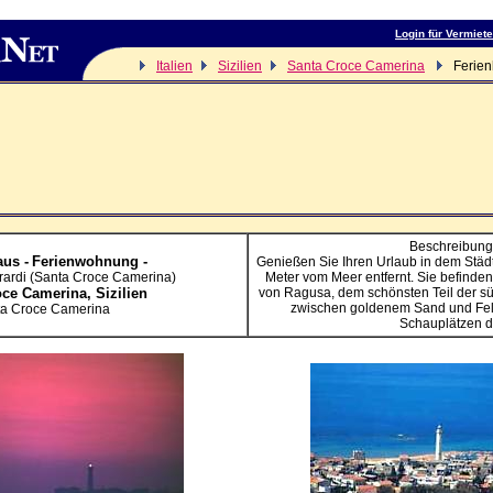
Login für Vermiete
Italien
Sizilien
Santa Croce Camerina
Ferien
Beschreibung
us -
Ferienwohnung -
Genießen Sie Ihren Urlaub in dem Städ
rardi (Santa Croce Camerina)
Meter vom Meer entfernt. Sie befinden
oce Camerina,
Sizilien
von Ragusa, dem schönsten Teil der süd
zwischen goldenem Sand und Fel
a Croce Camerina
Schauplätzen d