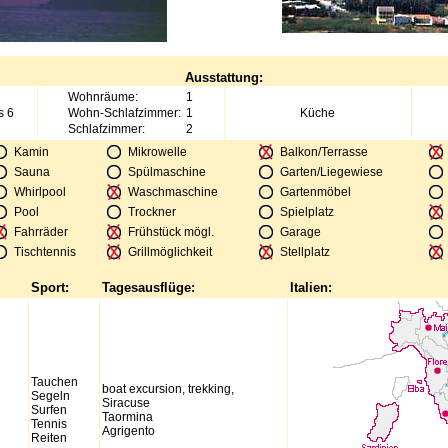
Ausstattung:
Wohnräume:
1
s 6
Wohn-Schlafzimmer:
1
Küche
Schlafzimmer:
2
Kamin
Mikrowelle
Balkon/Terrasse
Sauna
Spülmaschine
Garten/Liegewiese
Whirlpool
Waschmaschine
Gartenmöbel
Pool
Trockner
Spielplatz
Fahrräder
Frühstück mögl.
Garage
Tischtennis
Grillmöglichkeit
Stellplatz
Sport:
Tagesausflüge:
Italien:
Tauchen
boat excursion, trekking,
Segeln
Siracuse
Surfen
Taormina
Tennis
Agrigento
Reiten