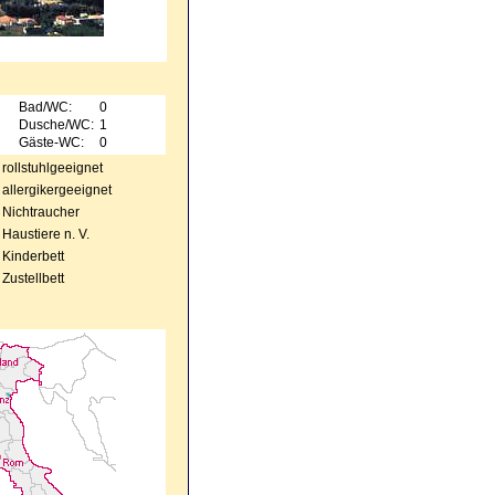
Bad/WC:
0
Dusche/WC:
1
Gäste-WC:
0
rollstuhlgeeignet
allergikergeeignet
Nichtraucher
Haustiere n. V.
Kinderbett
Zustellbett