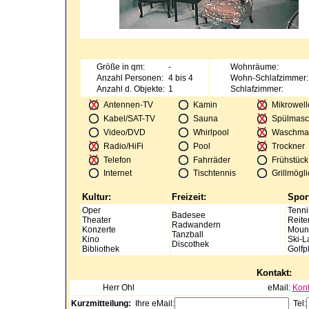
Größe in qm:
-
Wohnräume:
Anzahl Personen:
4 bis 4
Wohn-Schlafzimmer:
Anzahl d. Objekte:
1
Schlafzimmer:
Antennen-TV
Kamin
Mikrowell
Kabel/SAT-TV
Sauna
Spülmasc
Video/DVD
Whirlpool
Waschma
Radio/HiFi
Pool
Trockner
Telefon
Fahrräder
Frühstück
Internet
Tischtennis
Grillmögli
Kultur:
Freizeit:
Spor
Oper
Tenni
Badesee
Theater
Reite
Radwandern
Konzerte
Mount
Tanzball
Kino
Ski-L
Discothek
Bibliothek
Golfp
Kontakt:
Herr
Ohl
eMail:
Kont
Kurzmitteilung:
Ihre eMail:
Tel: